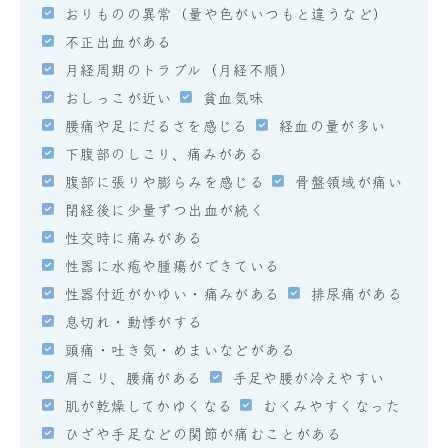
おりものの異常（量や色がいつもと違うなど）
不正出血がある
月経周期のトラブル（月経不順）
おしっこが近い
貧血気味
腰痛や足にだるさを感じる
経血の量が多い
下腹部のしこり、痛みがある
腹部に張りや膨らみを感じる
骨盤領域が痛い
閉経後に少量ずつ出血が続く
性交時に痛みがある
性器に水疱や腫瘍ができている
性器付近がかゆい・痛みがある
排尿痛がある
息切れ・動悸がする
頭痛・吐き気・めまいなどがある
肩こり、腰痛がある
手足や腰が冷えやすい
肌が乾燥してかゆくなる
むくみやすくなった
ひざや手足などの関節が痛むことがある