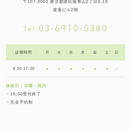
〒107-0062
東京都港区南青山2丁目6-18
渡邊ビル2階
03-6910-5380
診療時間
月
火
水
木
金
土
日
9:30-17:00
●
●
●
●
●
●
／
休診日：日曜・祝日
・16:30受付終了
・完全予約制