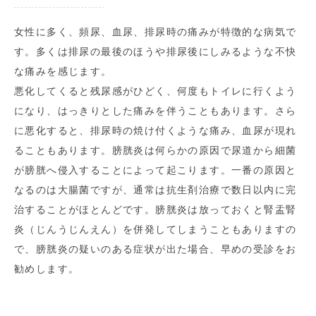
女性に多く、頻尿、血尿、排尿時の痛みが特徴的な病気で
す。多くは排尿の最後のほうや排尿後にしみるような不快
な痛みを感じます。
悪化してくると残尿感がひどく、何度もトイレに行くよう
になり、はっきりとした痛みを伴うこともあります。さら
に悪化すると、排尿時の焼け付くような痛み、血尿が現れ
ることもあります。膀胱炎は何らかの原因で尿道から細菌
が膀胱へ侵入することによって起こります。一番の原因と
なるのは大腸菌ですが、通常は抗生剤治療で数日以内に完
治することがほとんどです。膀胱炎は放っておくと腎盂腎
炎（じんうじんえん）を併発してしまうこともありますの
で、膀胱炎の疑いのある症状が出た場合、早めの受診をお
勧めします。