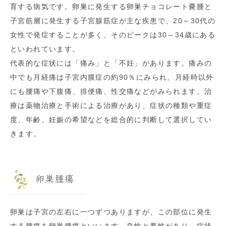
育する病気です。卵巣に発生する卵巣チョコレート嚢腫と
子宮筋層に発生する子宮腺筋症が主な疾患で、20～30代の
女性で発症することが多く、そのピークは30～34歳にある
といわれています。
代表的な症状には「痛み」と「不妊」があります。痛みの
中でも月経痛は子宮内膜症の約90％にみられ、月経時以外
にも腰痛や下腹痛、排便痛、性交痛などがみられます。治
療は薬物治療と手術による治療があり、症状の種類や重症
度、年齢、妊娠の希望などを総合的に判断して選択してい
きます。
卵巣腫瘍
卵巣は子宮の左右に一つずつありますが、この部位に発生
する腫瘍を卵巣腫瘍といいます。良性と悪性があり、症状